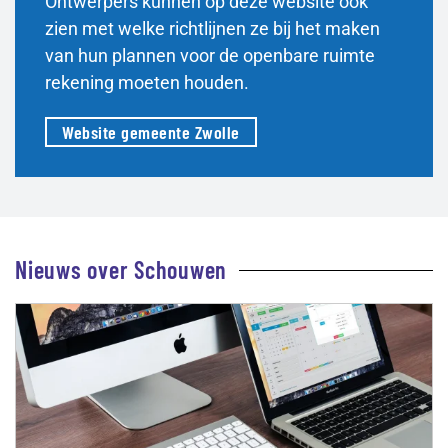
Ontwerpers kunnen op deze website ook
zien met welke richtlijnen ze bij het maken
van hun plannen voor de openbare ruimte
rekening moeten houden.
Website gemeente Zwolle
Nieuws over Schouwen