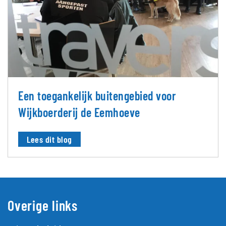
Een toegankelijk buitengebied voor
Wijkboerderij de Eemhoeve
Lees dit blog
Overige links